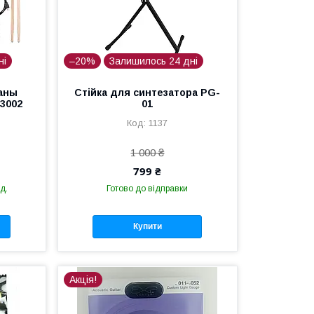
ні
–20%
Залишилось 24 дні
аны
Стійка для синтезатора PG-
G3002
01
1137
1 000 ₴
799 ₴
д.
Готово до відправки
Купити
Акція!