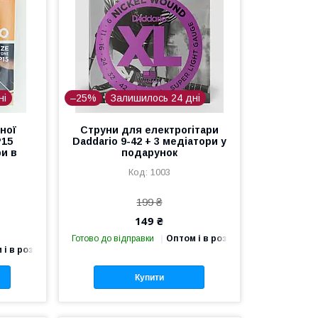
ні
–25%
Залишилось 24 дні
ної
Струни для електрогітари
P15
Daddario 9-42 + 3 медіатори у
ри в
подарунок
1003
199 ₴
149 ₴
Готово до відправки
Оптом і в роздріб
 і в роздріб
Купити