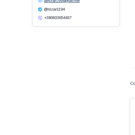
alnizar1994@ukr.net
@nizar1194
+380633654437