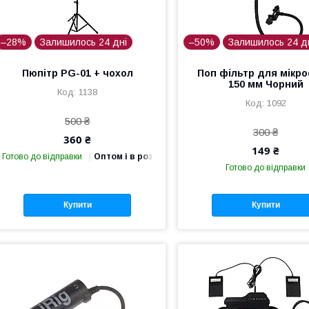
–28%
Залишилось 24 дні
–50%
Залишилось 24 д
Пюпітр PG-01 + чохол
Поп фільтр для мікр
150 мм Чорний
1138
1092
500 ₴
300 ₴
360 ₴
149 ₴
Готово до відправки
Оптом і в роздріб
Готово до відправки
Купити
Купити