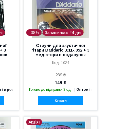
ні
–38%
Залишилось 24 дні
ної
Струни для акустичної
 + 3
гітари Daddario .011-.052 + 3
нок
медіатори в подарунок
1024
239 ₴
149 ₴
 і в роздріб
Готово до відправки 3 од.
Оптом і в роздріб
Купити
Акція!