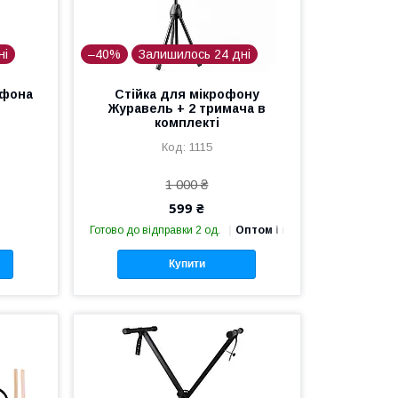
ні
–40%
Залишилось 24 дні
офона
Стійка для мікрофону
Журавель + 2 тримача в
комплекті
1115
1 000 ₴
599 ₴
Готово до відправки 2 од.
Оптом і в роздріб
Купити