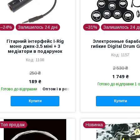
–24%
Залишилось 24 дні
–31%
Залишилось 24 д
Гітарний інтерфейс I-Rig
Электронные бараб
моно джек-3.5 міні + 3
гибкие Digital Drum 
медіатори в подарунок
1157
1108
2 530 ₴
250 ₴
1 749 ₴
189 ₴
Готово до відправки 1 о
Готово до відправки
Оптом і в роздріб
Купити
Купити
Топ продаж
Новинка