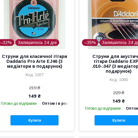
–32%
Залишилось 24 дні
–35%
Залишилось 24 д
Струни для класичної гітари
Струни для акустич
Daddario Pro Arte EJ46 (3
гітари Daddario EX
медіатори в подарунок)
.010-.047 (3 медіато
подарунок)
1027
1000
219 ₴
229 ₴
149 ₴
149 ₴
Готово до відправки
Оптом і в роздріб
Готово до відправки
Оптом
Купити
Купити