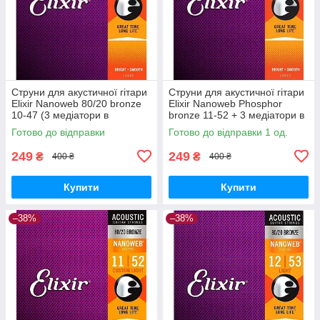
Струни для акустичної гітари
Струни для акустичної гітари
Elixir Nanoweb 80/20 bronze
Elixir Nanoweb Phosphor
10-47 (3 медіатори в
bronze 11-52 + 3 медіатори в
подарунок)
подарунок
Готово до відправки
Готово до відправки 1 од.
249
249
₴
₴
400 ₴
400 ₴
Купити
Купити
–38%
–38%