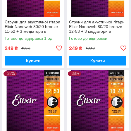
Струни для акустичної гітари
Струни для акустичної гітари
Elixir Nanoweb 80/20 bronze
Elixir Nanoweb 80/20 bronze
11-52 + 3 медіатори в
12-53 + 3 медіатори в
подарунок
подарунок
Готово до відправки 1 од.
Готово до відправки
249
249
₴
₴
400 ₴
400 ₴
Купити
Купити
–38%
–38%