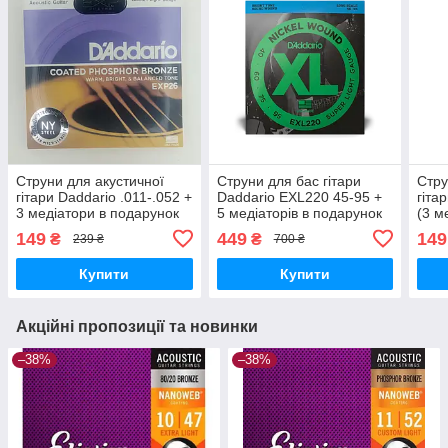
Струни для акустичної
Струни для бас гітари
Стру
гітари Daddario .011-.052 +
Daddario EXL220 45-95 +
гіта
3 медіатори в подарунок
5 медіаторів в подарунок
(3 м
149
449
149
₴
₴
239 ₴
700 ₴
Купити
Купити
Акційні пропозиції та новинки
–38%
–38%