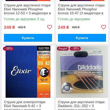
Струни для акустичної гітари
Струни для акустичної гітари
Elixir Nanoweb Phosphor
Elixir Nanoweb Phosphor
bronze 12-53 + 3 медіатори в
bronze 10-47 (3 медіатори в
подарунок
подарунок)
Готово до відправки 3 од.
Готово до відправки
249
249
₴
₴
400 ₴
400 ₴
Купити
Купити
–38%
Акція!
–38%
Струни для електрогітари
Струни для акустичної гітари
Elixir Nanoweb 9-42 + 3
Daddario .011-.052 + 3
медіатори у подарунок
медіатори в подарунок