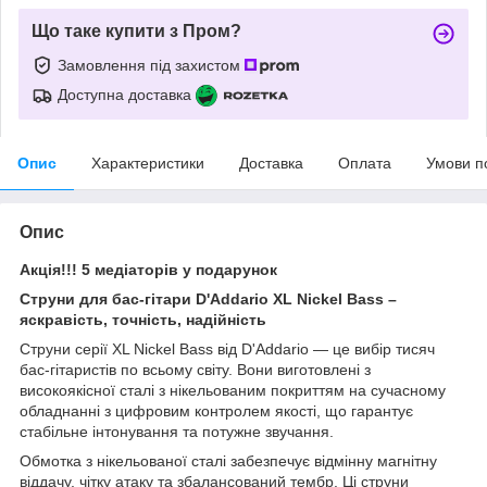
Що таке купити з Пром?
Замовлення під захистом
Доступна доставка
Опис
Характеристики
Доставка
Оплата
Умови п
Опис
Акція!!! 5 медіаторів у подарунок
Струни для бас-гітари D'Addario XL Nickel Bass –
яскравість, точність, надійність
Струни серії XL Nickel Bass від D'Addario — це вибір тисяч
бас-гітаристів по всьому світу. Вони виготовлені з
високоякісної сталі з нікельованим покриттям на сучасному
обладнанні з цифровим контролем якості, що гарантує
стабільне інтонування та потужне звучання.
Обмотка з нікельованої сталі забезпечує відмінну магнітну
віддачу, чітку атаку та збалансований тембр. Ці струни