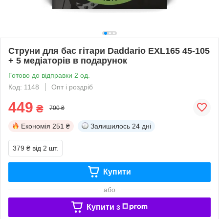
Струни для бас гітари Daddario EXL165 45-105
+ 5 медіаторів в подарунок
Готово до відправки 2 од.
Код: 1148
Опт і роздріб
449
₴
700 ₴
Економія
251 ₴
Залишилось
24 дні
379 ₴
від 2 шт.
Купити
або
Купити з