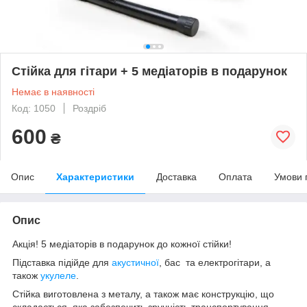
Стійка для гітари + 5 медіаторів в подарунок
Немає в наявності
Код: 1050
Роздріб
600
₴
Опис
Характеристики
Доставка
Оплата
Умови 
Опис
Акція! 5 медіаторів в подарунок до кожної стійки!
Підставка підійде для
акустичної
, бас та електрогітари, а
також
укулеле
.
Стійка виготовлена з металу, а також має конструкцію, що
складається, яка забезпечить зручність транспортування.