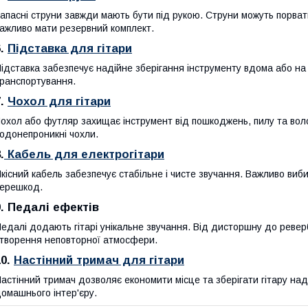
апасні струни завжди мають бути під рукою. Струни можуть порвати
ажливо мати резервний комплект.
6.
Підставка для гітари
ідставка забезпечує надійне зберігання інструменту вдома або на с
ранспортування.
7.
Чохол для гітари
охол або футляр захищає інструмент від пошкоджень, пилу та вол
одонепроникні чохли.
.
Кабель для електрогітари
кісний кабель забезпечує стабільне і чисте звучання. Важливо виб
ерешкод.
9. Педалі ефектів
едалі додають гітарі унікальне звучання. Від дисторшну до реве
творення неповторної атмосфери.
10.
Настінний тримач для гітари
астінний тримач дозволяє економити місце та зберігати гітару на
омашнього інтер'єру.