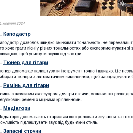
1 жовтня 2024
1.
Каподастр
аподастр дозволяє швидко змінювати тональність, не переналашто
то хоче грати пісні у різних тональностях або експериментувати з
іксацією, щоб уникнути зсувів під час гри.
2.
Тюнер для гітари
юнер допомагає налаштувати інструмент точно і швидко. Це незамі
ибирати тюнери з автоматичним вимкненням, щоб заощаджувати 
3.
Ремінь для гітари
емінь є важливим аксесуаром для гри стоячи, оскільки він розподіл
егульовані ремені з міцними кріпленнями.
4.
Медіатори
едіатори допомагають гітаристам контролювати звучання та технік
ожливість підлаштувати звук під будь-який стиль.
5.
Запасні струни