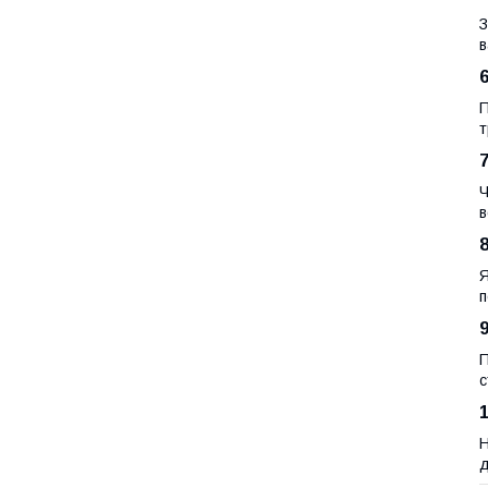
З
в
П
т
Ч
в
8
Я
п
П
с
Н
д