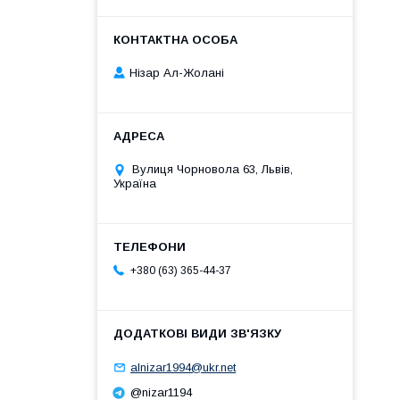
Нізар Ал-Жолані
Вулиця Чорновола 63, Львів,
Україна
+380 (63) 365-44-37
alnizar1994@ukr.net
@nizar1194