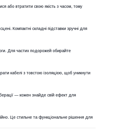
ся або втратити свою якість з часом, тому
цені. Компактні складні підставки зручні для
оги. Для частих подорожей обирайте
ирати кабелі з товстою ізоляцією, щоб уникнути
рберації — кожен знайде свій ефект для
дійно. Це стильне та функціональне рішення для