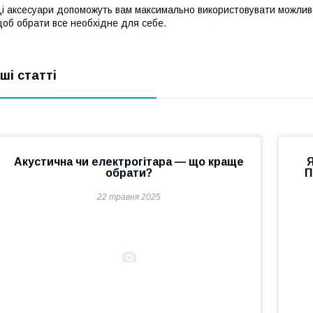
і аксесуари допоможуть вам максимально використовувати можливо
об обрати все необхідне для себе.
нші статті
Акустична чи електрогітара — що краще
Я
обрати?
П
22 травня 2025