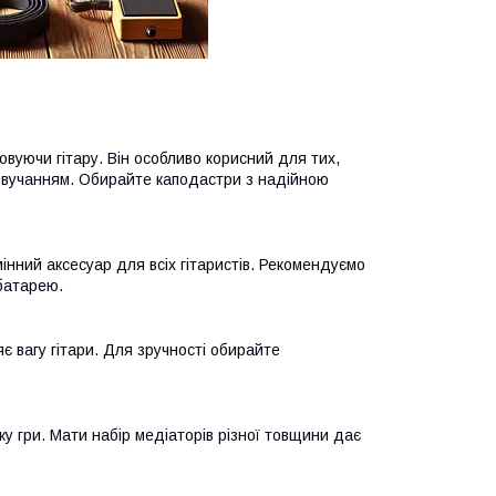
вуючи гітару. Він особливо корисний для тих,
і звучанням. Обирайте каподастри з надійною
нний аксесуар для всіх гітаристів. Рекомендуємо
батарею.
яє вагу гітари. Для зручності обирайте
у гри. Мати набір медіаторів різної товщини дає