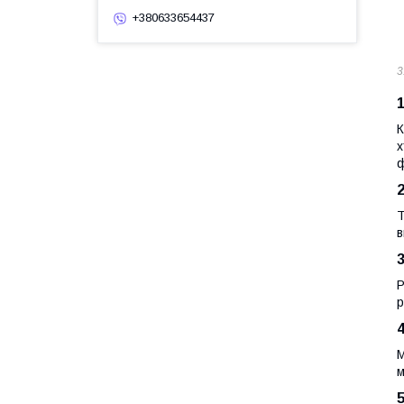
+380633654437
3
К
х
ф
Т
в
Р
р
М
м